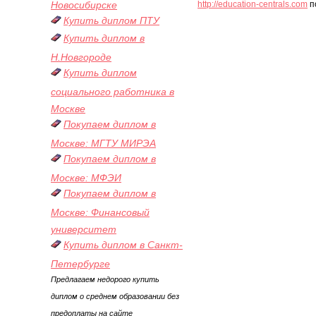
Новосибирске
http://education-centrals.com
п
Купить диплом ПТУ
Купить диплом в
Н.Новгороде
Купить диплом
социального работника в
Москве
Покупаем диплом в
Москве: МГТУ МИРЭА
Покупаем диплом в
Москве: МФЭИ
Покупаем диплом в
Москве: Финансовый
университет
Купить диплом в Санкт-
Петербурге
Предлагаем недорого купить
диплом о среднем образовании без
предоплаты на сайте