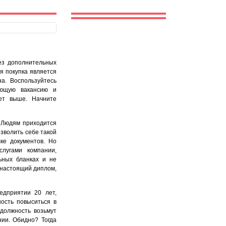
ез дополнительных
я покупка является
на. Воспользуйтесь
ующую вакансию и
ет выше. Начните
. Людям приходится
озволить себе такой
ке документов. Но
слугами компании,
ьных бланках и не
 настоящий диплом,
едприятии 20 лет,
ность повыситься в
должность возьмут
ии. Обидно? Тогда