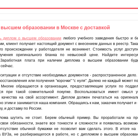
о высшем образовании в Москве с доставкой
ть диплом о высшем образовании
любого учебного заведения быстро и б
ми, клиент получает настоящий документ с внесением данных в реестр. Така
го происхождении у работодателя не возникнет. Стоимость услуг доступ
учения оригинального бланка по невысокой цене. Найдите интерес
. Заработная плата при наличии диплома о высшем образовании буд
сейчас.
 ситуации и отсутствие необходимых документов - распространенное дело
восстановления или получения “корочки” “с нуля”. Далеко не каждый может п
 Многие обращаются в организации, предоставляющие услуги по поддел
ся при такой сомнительной покупке. Воспользоваться имеет смысл у
 качества на свой ассортимент. Диплом должен печататься на оригинал
о этим и занимается наша компания. Обращаясь к нам, заказчик получает и
, и доставку по России.
лома шутить не стоит. Берем обычный пример. Вы проработали на пр
свои обязанности, знаете все тонкости и сложности и появилась возмож
тсутствие обычной бумажки не позволит вам сделать этого. В итоге на 
а ВУЗа, не разбирающегося в работе, но с дипломом о высшем образован