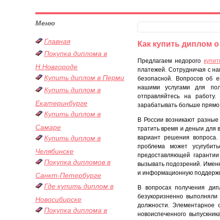
Меню
Главная
Как купить диплом 
Покупка диплома в
Предлагаем недорого
купи
Н.Новгороде
платежей. Сотрудничая с на
Купить диплом в Перми
безопасной. Вопросов об е
нашими услугами для пол
Купить диплом в
отправляйтесь на работу
Екатеринбурге
зарабатывать больше прямо 
Купить диплом в
В России возникают разные
Самаре
тратить время и деньги для 
Купить диплом в
вариант решения вопроса.
проблема может усугубить
Челябинске
предоставляющей гарантии
Покупка дипломов в
вызывать подозрений. Именн
и информационную поддержку
Санкт-Петербурге
Где купить диплом в
В вопросах получения дип
безукоризненно выполняли 
Новосибирске
должности. Элементарное о
Покупка диплома в
новоиспеченного выпускник